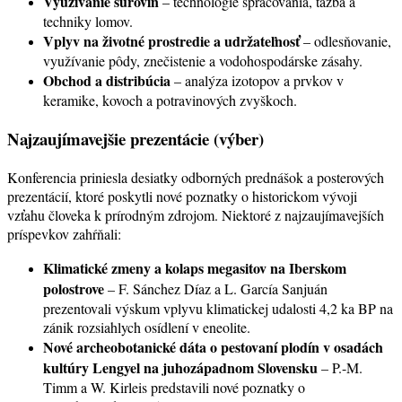
Využívanie surovín
– technológie spracovania, ťažba a
techniky lomov.
Vplyv na životné prostredie a udržateľnosť
– odlesňovanie,
využívanie pôdy, znečistenie a vodohospodárske zásahy.
Obchod a distribúcia
– analýza izotopov a prvkov v
keramike, kovoch a potravinových zvyškoch.
Najzaujímavejšie prezentácie (výber)
Konferencia priniesla desiatky odborných prednášok a posterových
prezentácií, ktoré poskytli nové poznatky o historickom vývoji
vzťahu človeka k prírodným zdrojom. Niektoré z najzaujímavejších
príspevkov zahŕňali:
Klimatické zmeny a kolaps megasitov na Iberskom
polostrove
– F. Sánchez Díaz a L. García Sanjuán
prezentovali výskum vplyvu klimatickej udalosti 4,2 ka BP na
zánik rozsiahlych osídlení v eneolite.
Nové archeobotanické dáta o pestovaní plodín v osadách
kultúry Lengyel na juhozápadnom Slovensku
– P.-M.
Timm a W. Kirleis predstavili nové poznatky o