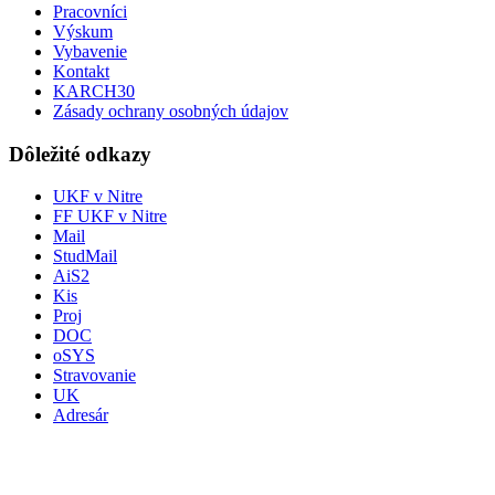
Pracovníci
Výskum
Vybavenie
Kontakt
KARCH30
Zásady ochrany osobných údajov
Dôležité odkazy
UKF v Nitre
FF UKF v Nitre
Mail
StudMail
AiS2
Kis
Proj
DOC
oSYS
Stravovanie
UK
Adresár