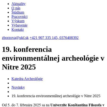
Aktuality
O nás
Štúdium
Pracovníci
Výskum
Vybavenie
Kontakt
zborzova@ukf.sk
+421 907 335 145, 0376408392
19. konferencia
environmentálnej archeológie v
Nitre 2025
Katedra Archeológie
Novinky
19. konferencia environmentálnej archeológie v Nitre 2025
Univerzite Konštantína Filozofa v
Od 5. do 7. februára 2025 sa na