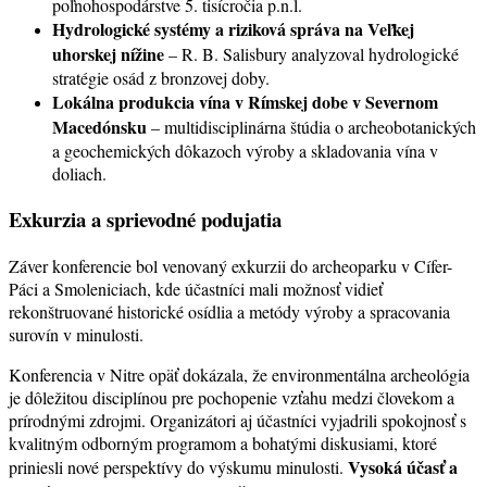
poľnohospodárstve 5. tisícročia p.n.l.
Hydrologické systémy a riziková správa na Veľkej
uhorskej nížine
– R. B. Salisbury analyzoval hydrologické
stratégie osád z bronzovej doby.
Lokálna produkcia vína v Rímskej dobe v Severnom
Macedónsku
– multidisciplinárna štúdia o archeobotanických
a geochemických dôkazoch výroby a skladovania vína v
doliach.
Exkurzia a sprievodné podujatia
Záver konferencie bol venovaný exkurzii do archeoparku v Cífer-
Páci a Smoleniciach, kde účastníci mali možnosť vidieť
rekonštruované historické osídlia a metódy výroby a spracovania
surovín v minulosti.
Konferencia v Nitre opäť dokázala, že environmentálna archeológia
je dôležitou disciplínou pre pochopenie vzťahu medzi človekom a
prírodnými zdrojmi. Organizátori aj účastníci vyjadrili spokojnosť s
kvalitným odborným programom a bohatými diskusiami, ktoré
Vysoká účasť a
priniesli nové perspektívy do výskumu minulosti.