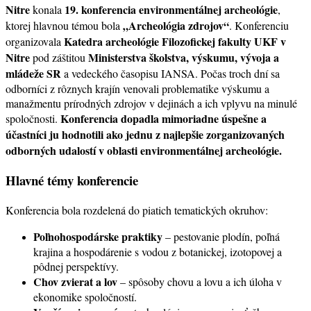
Nitre
19. konferencia environmentálnej archeológie
konala
,
„Archeológia zdrojov“
ktorej hlavnou témou bola
. Konferenciu
Katedra archeológie Filozofickej fakulty UKF v
organizovala
Nitre
Ministerstva školstva, výskumu, vývoja a
pod záštitou
mládeže SR
a vedeckého časopisu IANSA. Počas troch dní sa
odborníci z rôznych krajín venovali problematike výskumu a
manažmentu prírodných zdrojov v dejinách a ich vplyvu na minulé
Konferencia dopadla mimoriadne úspešne a
spoločnosti.
účastníci ju hodnotili ako jednu z najlepšie zorganizovaných
odborných udalostí v oblasti environmentálnej archeológie.
Hlavné témy konferencie
Konferencia bola rozdelená do piatich tematických okruhov:
Poľnohospodárske praktiky
– pestovanie plodín, poľná
krajina a hospodárenie s vodou z botanickej, izotopovej a
pôdnej perspektívy.
Chov zvierat a lov
– spôsoby chovu a lovu a ich úloha v
ekonomike spoločností.